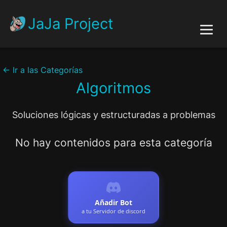
JaJa Project
Inicio
<-
Ir a las Categorías
Algoritmos
Api
Soluciones lógicas y estructuradas a problemas
Acerca de
No hay contenidos para esta categoría
Autor
Añadir Bot
a tu Servidor de discord