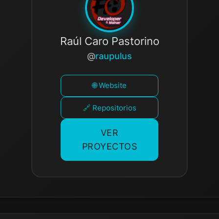
Raúl Caro Pastorino
raupulus
🌐 Website
🔗 Repositorios
VER
PROYECTOS