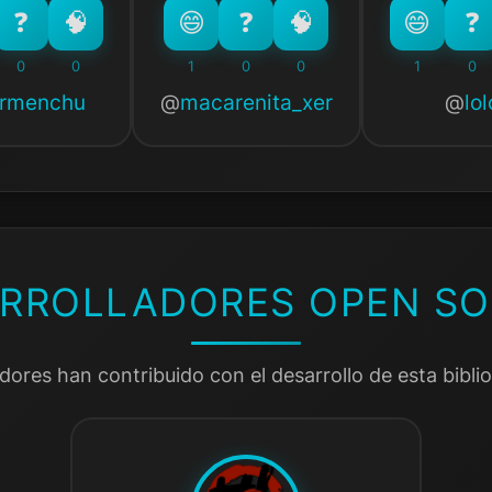
0
0
1
0
0
1
0
rmenchu
macarenita_xer
lol
RROLLADORES OPEN S
dores han contribuido con el desarrollo de esta bibli