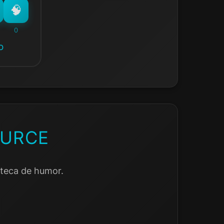
0
o
OURCE
oteca de humor.