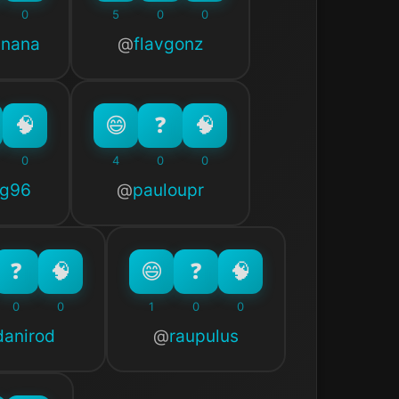
0
5
0
0
nnana
flavgonz
0
4
0
0
vg96
pauloupr
0
0
1
0
0
danirod
raupulus