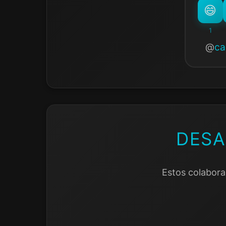
1
ca
DESA
Estos colabora