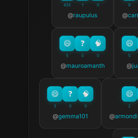
435
1
0
9
raupulus
ca
5
0
0
5
mauroamanth
j
3
0
0
2
gemma101
armondi