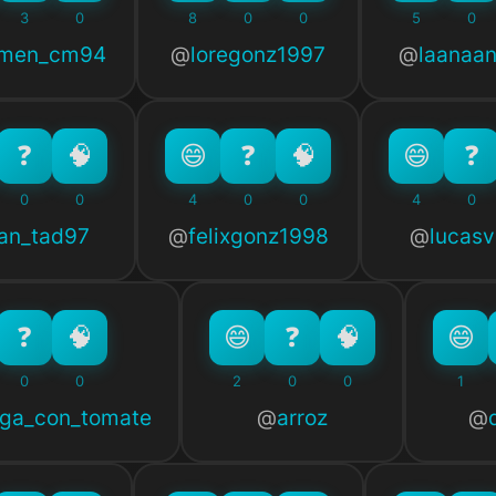
3
0
8
0
0
5
0
rmen_cm94
loregonz1997
laanaa
0
0
4
0
0
4
0
uan_tad97
felixgonz1998
lucas
0
0
2
0
0
1
ga_con_tomate
arroz