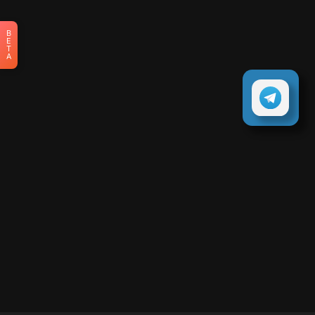
B
E
T
A