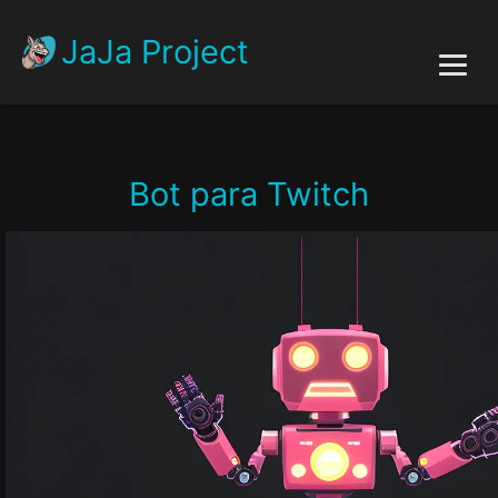
JaJa Project
Inicio
Bot para Twitch
Api
Acerca de
Autor